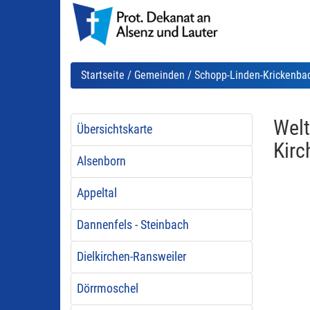
Startseite
/
Gemeinden
/
Schopp-Linden-Krickenba
Welt
Übersichtskarte
Kirc
Alsenborn
Appeltal
Dannenfels - Steinbach
Dielkirchen-Ransweiler
Dörrmoschel