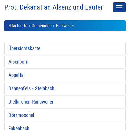
Prot. Dekanat an Alsenz und Lauter
Men
auskl
Startseite
/
Gemeinden
/ Hinzweiler
Übersichtskarte
Alsenborn
Appeltal
Dannenfels - Steinbach
Dielkirchen-Ransweiler
Dörrmoschel
Enkenbach