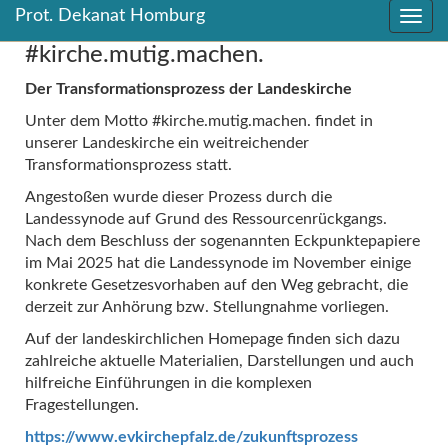
Prot. Dekanat Homburg
Direkt
Direkt
#kirche.mutig.machen.
zum
zum
Inhalt
Inhalt
Der Transformationsprozess der Landeskirche
springen
springen
Unter dem Motto #kirche.mutig.machen. findet in
unserer Landeskirche ein weitreichender
Transformationsprozess statt.
Angestoßen wurde dieser Prozess durch die
Landessynode auf Grund des Ressourcenrückgangs.
Nach dem Beschluss der sogenannten Eckpunktepapiere
im Mai 2025 hat die Landessynode im November einige
konkrete Gesetzesvorhaben auf den Weg gebracht, die
derzeit zur Anhörung bzw. Stellungnahme vorliegen.
Auf der landeskirchlichen Homepage finden sich dazu
zahlreiche aktuelle Materialien, Darstellungen und auch
hilfreiche Einführungen in die komplexen
Fragestellungen.
https://www.evkirchepfalz.de/zukunftsprozess