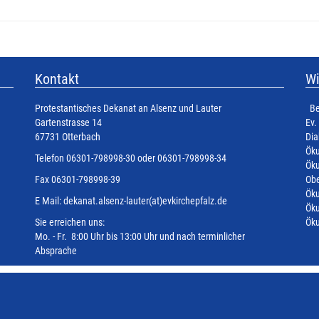
Kontakt
Wi
Protestantisches Dekanat an Alsenz und Lauter
Be
Gartenstrasse 14
Ev.
67731 Otterbach
Dia
Öku
Telefon 06301-798998-30 oder 06301-798998-34
Öku
Fax 06301-798998-39
Obe
Öku
E Mail:
dekanat.alsenz-lauter(at)evkirchepfalz.de
Öku
Sie erreichen uns:
Öku
Mo. - Fr. 8:00 Uhr bis 13:00 Uhr und nach terminlicher
Absprache