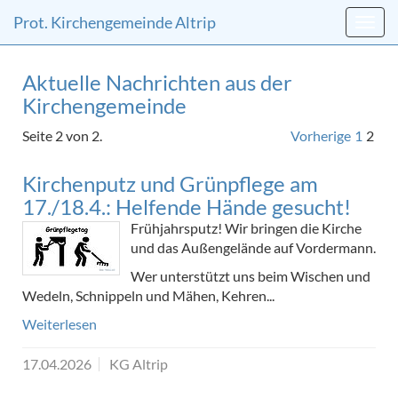
Direkt
Direkt
Prot. Kirchengemeinde Altrip
zum
zum
Inhalt
Inhalt
springen
springen
Aktuelle Nachrichten aus der
Kirchengemeinde
Seite 2 von 2.
Vorherige
1
2
Kirchenputz und Grünpflege am
17./18.4.: Helfende Hände gesucht!
Frühjahrsputz! Wir bringen die Kirche
und das Außengelände auf Vordermann.
Wer unterstützt uns beim Wischen und
Wedeln, Schnippeln und Mähen, Kehren...
Weiterlesen
17.04.2026
KG Altrip