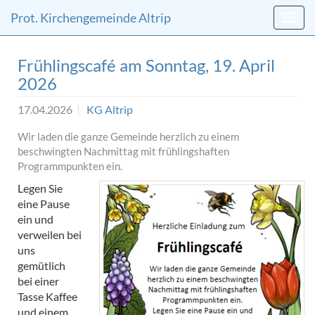
Direkt
Direkt
Prot. Kirchengemeinde Altrip
zum
zum
Inhalt
Inhalt
springen
springen
Frühlingscafé am Sonntag, 19. April
2026
17.04.2026
KG Altrip
Wir laden die ganze Gemeinde herzlich zu einem
beschwingten Nachmittag mit frühlingshaften
Programmpunkten ein.
Legen Sie
eine Pause
ein und
verweilen bei
uns
gemütlich
bei einer
Tasse Kaffee
und einem