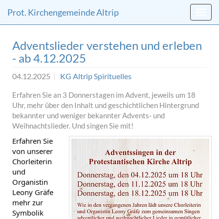
Direkt
Direkt
Prot. Kirchengemeinde Altrip
zum
zum
Inhalt
Inhalt
springen
springen
Adventslieder verstehen und erleben
- ab 4.12.2025
04.12.2025
KG Altrip
Spirituelles
Erfahren Sie an 3 Donnerstagen im Advent, jeweils um 18
Uhr, mehr über den Inhalt und geschichtlichen Hintergrund
bekannter und weniger bekannter Advents- und
Weihnachtslieder. Und singen Sie mit!
Erfahren Sie
von unserer
Chorleiterin
und
Organistin
Leony Gräfe
mehr zur
Symbolik