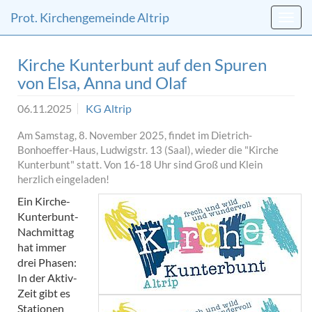
Direkt
Direkt
Prot. Kirchengemeinde Altrip
zum
zum
Inhalt
Inhalt
springen
springen
Kirche Kunterbunt auf den Spuren
von Elsa, Anna und Olaf
06.11.2025
KG Altrip
Am Samstag, 8. November 2025, findet im Dietrich-
Bonhoeffer-Haus, Ludwigstr. 13 (Saal), wieder die "Kirche
Kunterbunt" statt. Von 16-18 Uhr sind Groß und Klein
herzlich eingeladen!
Ein Kirche-
Kunterbunt-
Nachmittag
hat immer
drei Phasen:
In der Aktiv-
Zeit gibt es
Stationen